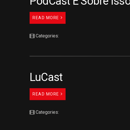
PodCast É Sobre Isso
READ MORE
Categories:
LuCast
READ MORE
Categories: