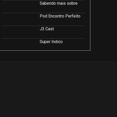
Sabendo mais sobre
Pod Encontro Perfeito
J3 Cast
Super Indico
Podcast Saúde e Beleza
PodCast É Sobre Isso!
Soluções Empresariais
LuCast
Rio Interior