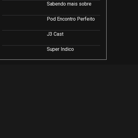
Sabendo mais sobre
Pod Encontro Perfeito
J3 Cast
Super Indico
Podcast Saúde e Beleza
PodCast É Sobre Isso!
Soluções Empresariais
LuCast
Rio Interior