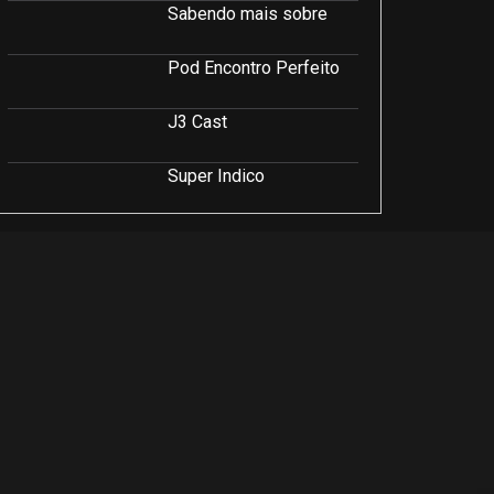
Sabendo mais sobre
Pod Encontro Perfeito
J3 Cast
Super Indico
Podcast Saúde e Beleza
PodCast É Sobre Isso!
Soluções Empresariais
LuCast
Rio Interior