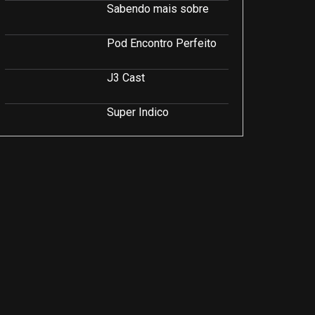
Sabendo mais sobre
Pod Encontro Perfeito
J3 Cast
Super Indico
Podcast Saúde e Beleza
PodCast É Sobre Isso!
Soluções Empresariais
LuCast
Rio Interior