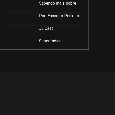
Sabendo mais sobre
Pod Encontro Perfeito
J3 Cast
Super Indico
Podcast Saúde e Beleza
PodCast É Sobre Isso!
Soluções Empresariais
LuCast
Rio Interior