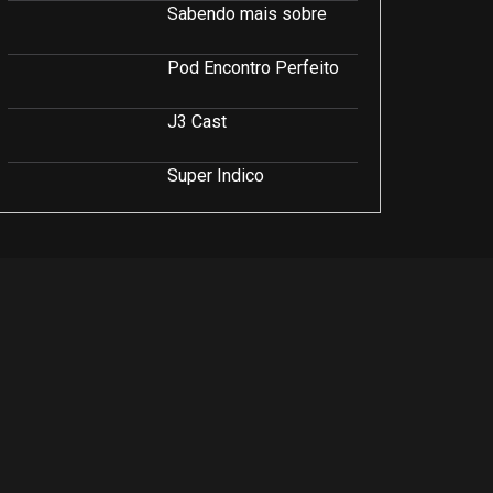
Sabendo mais sobre
Pod Encontro Perfeito
J3 Cast
Super Indico
Podcast Saúde e Beleza
PodCast É Sobre Isso!
Soluções Empresariais
LuCast
Rio Interior