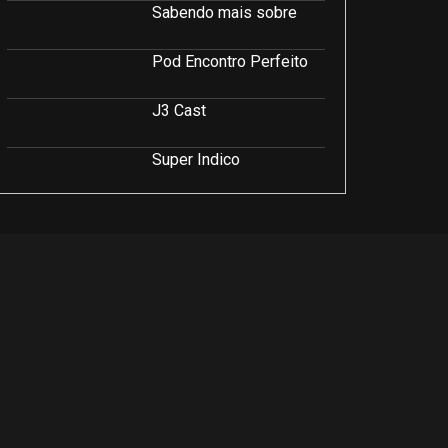
Sabendo mais sobre
Pod Encontro Perfeito
J3 Cast
Super Indico
Podcast Saúde e Beleza
PodCast É Sobre Isso!
Soluções Empresariais
LuCast
Rio Interior