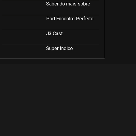
Sabendo mais sobre
Pod Encontro Perfeito
J3 Cast
Super Indico
Podcast Saúde e Beleza
PodCast É Sobre Isso!
Soluções Empresariais
LuCast
Rio Interior