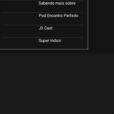
Sabendo mais sobre
Pod Encontro Perfeito
J3 Cast
Super Indico
Podcast Saúde e Beleza
PodCast É Sobre Isso!
Soluções Empresariais
LuCast
Rio Interior