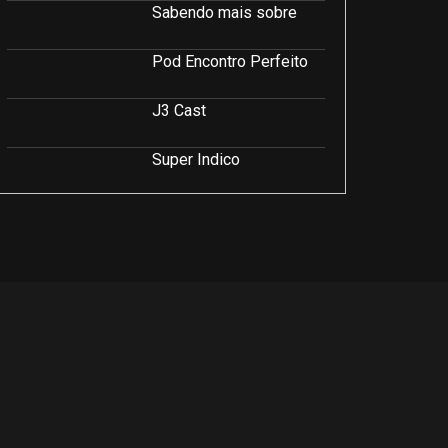
Sabendo mais sobre
Pod Encontro Perfeito
J3 Cast
Super Indico
Podcast Saúde e Beleza
PodCast É Sobre Isso!
Soluções Empresariais
LuCast
Rio Interior