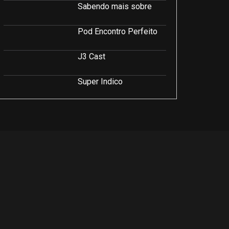
Sabendo mais sobre
Pod Encontro Perfeito
J3 Cast
Super Indico
Podcast Saúde e Beleza
PodCast É Sobre Isso!
Soluções Empresariais
LuCast
Rio Interior