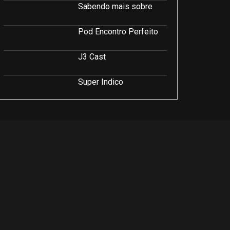
Sabendo mais sobre
Pod Encontro Perfeito
J3 Cast
Super Indico
Podcast Saúde e Beleza
PodCast É Sobre Isso!
Soluções Empresariais
LuCast
Rio Interior