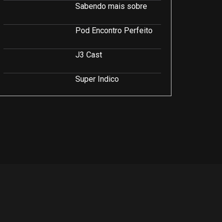
Sabendo mais sobre
Pod Encontro Perfeito
J3 Cast
Super Indico
Podcast Saúde e Beleza
PodCast É Sobre Isso!
Soluções Empresariais
LuCast
Rio Interior