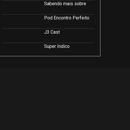
Sabendo mais sobre
Pod Encontro Perfeito
J3 Cast
Super Indico
Podcast Saúde e Beleza
PodCast É Sobre Isso!
Soluções Empresariais
LuCast
Rio Interior