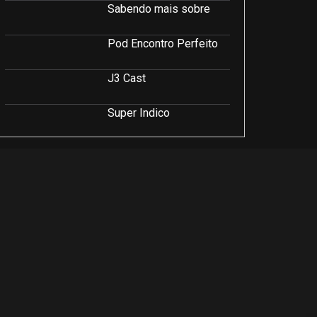
Sabendo mais sobre
Pod Encontro Perfeito
J3 Cast
Super Indico
Podcast Saúde e Beleza
PodCast É Sobre Isso!
Soluções Empresariais
LuCast
Rio Interior