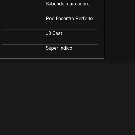
Sabendo mais sobre
Pod Encontro Perfeito
J3 Cast
Super Indico
Podcast Saúde e Beleza
PodCast É Sobre Isso!
Soluções Empresariais
LuCast
Rio Interior