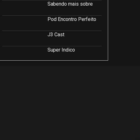
Sabendo mais sobre
Pod Encontro Perfeito
J3 Cast
Super Indico
Podcast Saúde e Beleza
PodCast É Sobre Isso!
Soluções Empresariais
LuCast
Rio Interior