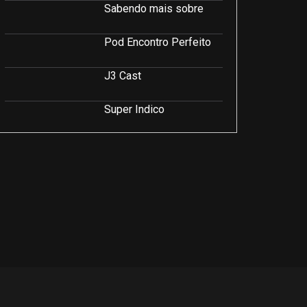
Sabendo mais sobre
Pod Encontro Perfeito
J3 Cast
Super Indico
Podcast Saúde e Beleza
PodCast É Sobre Isso!
Soluções Empresariais
LuCast
Rio Interior