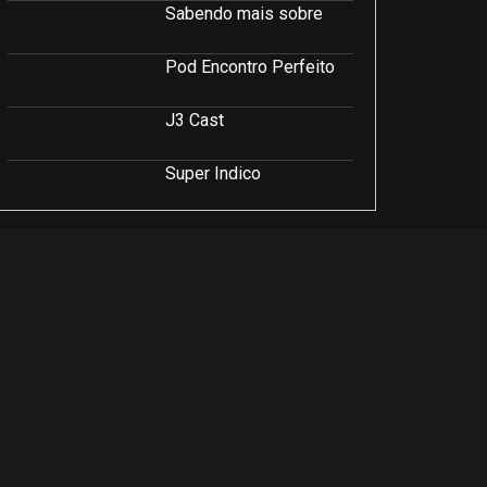
Sabendo mais sobre
Pod Encontro Perfeito
J3 Cast
Super Indico
Podcast Saúde e Beleza
PodCast É Sobre Isso!
Soluções Empresariais
LuCast
Rio Interior