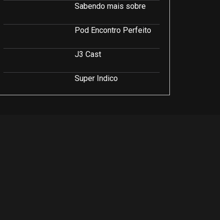
Sabendo mais sobre
Pod Encontro Perfeito
J3 Cast
Super Indico
Podcast Saúde e Beleza
PodCast É Sobre Isso!
Soluções Empresariais
LuCast
Rio Interior