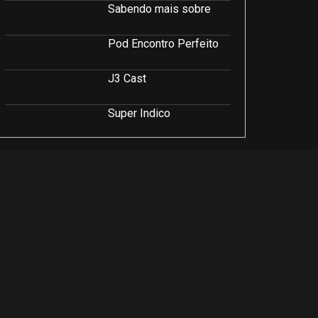
Sabendo mais sobre
Pod Encontro Perfeito
J3 Cast
Super Indico
Podcast Saúde e Beleza
PodCast É Sobre Isso!
Soluções Empresariais
LuCast
Rio Interior