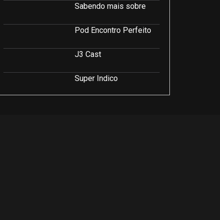
Sabendo mais sobre
Pod Encontro Perfeito
J3 Cast
Super Indico
Podcast Saúde e Beleza
PodCast É Sobre Isso!
Soluções Empresariais
LuCast
Rio Interior