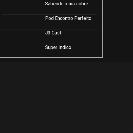
Sabendo mais sobre
Pod Encontro Perfeito
J3 Cast
Super Indico
Podcast Saúde e Beleza
PodCast É Sobre Isso!
Soluções Empresariais
LuCast
Rio Interior