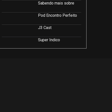
Sabendo mais sobre
Pod Encontro Perfeito
J3 Cast
Super Indico
Podcast Saúde e Beleza
PodCast É Sobre Isso!
Soluções Empresariais
LuCast
Rio Interior