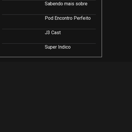
Sabendo mais sobre
Pod Encontro Perfeito
J3 Cast
Super Indico
Podcast Saúde e Beleza
PodCast É Sobre Isso!
Soluções Empresariais
LuCast
Rio Interior