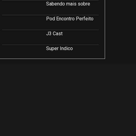
Sabendo mais sobre
Pod Encontro Perfeito
J3 Cast
Super Indico
Podcast Saúde e Beleza
PodCast É Sobre Isso!
Soluções Empresariais
LuCast
Rio Interior