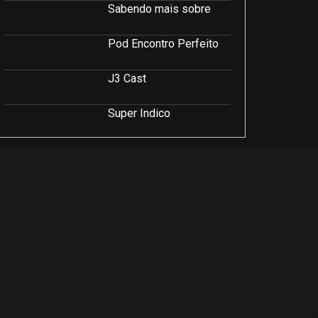
Sabendo mais sobre
Pod Encontro Perfeito
J3 Cast
Super Indico
Podcast Saúde e Beleza
PodCast É Sobre Isso!
Soluções Empresariais
LuCast
Rio Interior