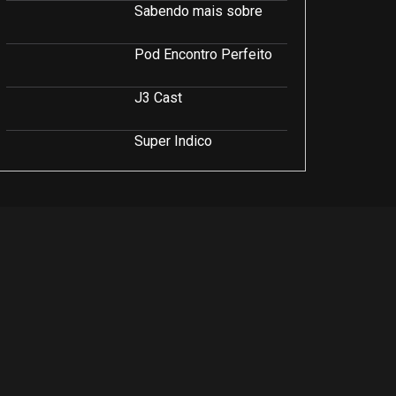
Sabendo mais sobre
Pod Encontro Perfeito
J3 Cast
Super Indico
Podcast Saúde e Beleza
PodCast É Sobre Isso!
Soluções Empresariais
LuCast
Rio Interior