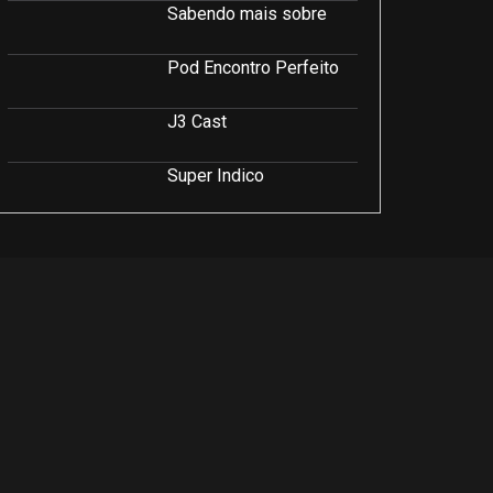
Sabendo mais sobre
Pod Encontro Perfeito
J3 Cast
Super Indico
Podcast Saúde e Beleza
PodCast É Sobre Isso!
Soluções Empresariais
LuCast
Rio Interior