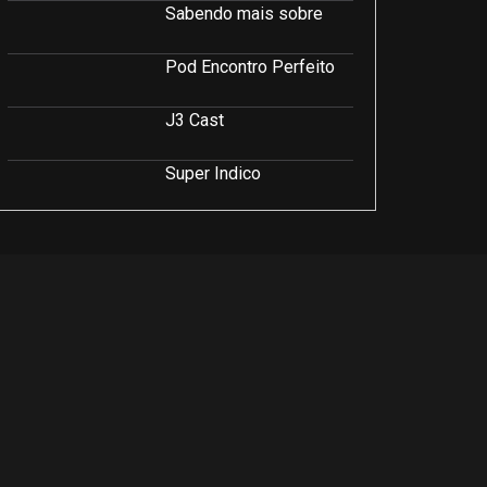
Sabendo mais sobre
Pod Encontro Perfeito
J3 Cast
Super Indico
Podcast Saúde e Beleza
PodCast É Sobre Isso!
Soluções Empresariais
LuCast
Rio Interior