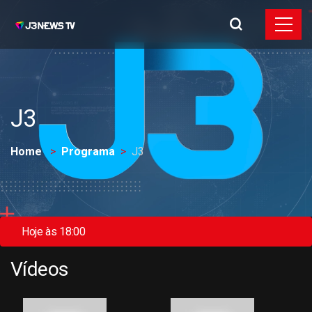
J3
Home
Programa
J3
Hoje às 18:00
Vídeos